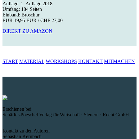
Auflage: 1. Auflage 2018
Umfang: 184 Seiten
Einband: Broschur
EUR 19,95 EUR / CHF 27,00
DIREKT ZU AMAZON
START
MATERIAL
WORKSHOPS
KONTAKT
MITMACHEN
Erschienen bei:
Schäffer-Poeschel Verlag für Wirtschaft · Steuern · Recht GmbH
Kontakt zu den Autoren
Sebastian Kernbach