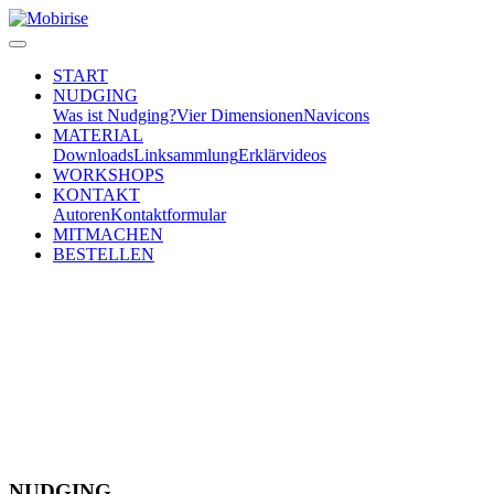
START
NUDGING
Was ist Nudging?
Vier Dimensionen
Navicons
MATERIAL
Downloads
Linksammlung
Erklärvideos
WORKSHOPS
KONTAKT
Autoren
Kontaktformular
MITMACHEN
BESTELLEN
NUDGING